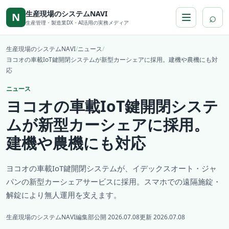
本文へ移動
生産現場のシステムNAVI
⌕
N
生産管理・製造業DX・AI活用の実務メディア
生産現場のシステムNAVI
/
ニュース
/
ヨコオの車載IoT鍵開閉システムが新型カーシェアに採用。建機や農機にも対
応
ニュース
ヨコオの車載IoT鍵開閉システ
ムが新型カーシェアに採用。
建機や農機にも対応
ヨコオの車載IoT鍵開閉システムが、イデックスオート・ジャ
パンの新型カーシェアサービスに採用。スマホでの遠隔施錠・
解錠により無人運用を支えます。
生産現場のシステムNAVI編集部
公開 2026.07.08
更新 2026.07.08