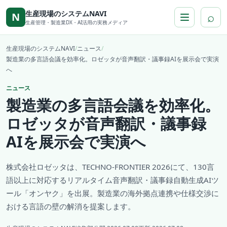
本文へ移動
生産現場のシステムNAVI
⌕
N
生産管理・製造業DX・AI活用の実務メディア
生産現場のシステムNAVI
/
ニュース
/
製造業の多言語会議を効率化。ロゼッタが音声翻訳・議事録AIを展示会で実演
へ
ニュース
製造業の多言語会議を効率化。
ロゼッタが音声翻訳・議事録
AIを展示会で実演へ
株式会社ロゼッタは、TECHNO-FRONTIER 2026にて、130言
語以上に対応するリアルタイム音声翻訳・議事録自動生成AIツ
ール「オンヤク」を出展。製造業の海外拠点連携や仕様交渉に
おける言語の壁の解消を提案します。