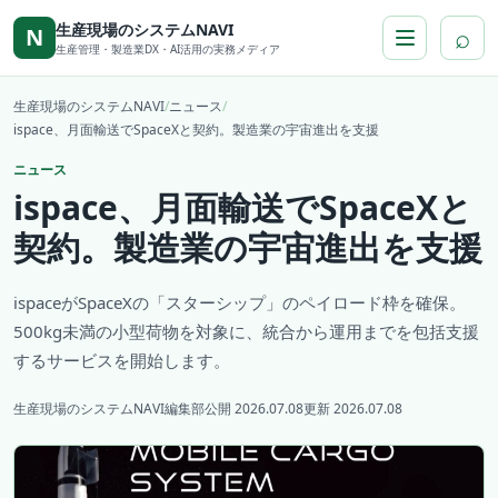
本文へ移動
生産現場のシステムNAVI
⌕
N
生産管理・製造業DX・AI活用の実務メディア
生産現場のシステムNAVI
/
ニュース
/
ispace、月面輸送でSpaceXと契約。製造業の宇宙進出を支援
ニュース
ispace、月面輸送でSpaceXと
契約。製造業の宇宙進出を支援
ispaceがSpaceXの「スターシップ」のペイロード枠を確保。
500kg未満の小型荷物を対象に、統合から運用までを包括支援
するサービスを開始します。
生産現場のシステムNAVI編集部
公開 2026.07.08
更新 2026.07.08