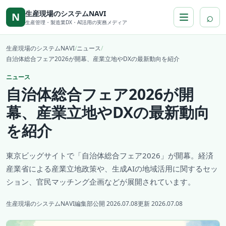
本文へ移動
生産現場のシステムNAVI
⌕
N
生産管理・製造業DX・AI活用の実務メディア
生産現場のシステムNAVI
/
ニュース
/
自治体総合フェア2026が開幕、産業立地やDXの最新動向を紹介
ニュース
自治体総合フェア2026が開
幕、産業立地やDXの最新動向
を紹介
東京ビッグサイトで「自治体総合フェア2026」が開幕。経済
産業省による産業立地政策や、生成AIの地域活用に関するセッ
ション、官民マッチング企画などが展開されています。
生産現場のシステムNAVI編集部
公開 2026.07.08
更新 2026.07.08