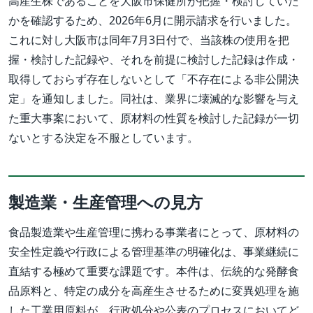
高産生株であることを大阪市保健所が把握・検討していた
かを確認するため、2026年6月に開示請求を行いました。
これに対し大阪市は同年7月3日付で、当該株の使用を把
握・検討した記録や、それを前提に検討した記録は作成・
取得しておらず存在しないとして「不存在による非公開決
定」を通知しました。同社は、業界に壊滅的な影響を与え
た重大事案において、原材料の性質を検討した記録が一切
ないとする決定を不服としています。
製造業・生産管理への見方
食品製造業や生産管理に携わる事業者にとって、原材料の
安全性定義や行政による管理基準の明確化は、事業継続に
直結する極めて重要な課題です。本件は、伝統的な発酵食
品原料と、特定の成分を高産生させるために変異処理を施
した工業用原料が、行政処分や公表のプロセスにおいてど