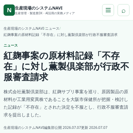
本文へ移動
生産現場のシステムNAVI
⌕
N
生産管理・製造業DX・AI活用の実務メディア
生産現場のシステムNAVI
/
ニュース
/
紅麹事案の原材料記録「不存在」に対し薫製倶楽部が行政不服審査請求
ニュース
紅麹事案の原材料記録「不存
在」に対し薫製倶楽部が行政不
服審査請求
株式会社薫製倶楽部は、紅麹サプリ事案を巡り、原因製品の原
材料が工業用変異株であることを大阪市保健所が把握・検討し
た記録が「不存在」とされた決定を不服とし、行政不服審査請
求を提出しました。
生産現場のシステムNAVI編集部
公開 2026.07.07
更新 2026.07.07