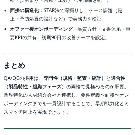
面接の構造化
：STAR法で深掘りし、ケース課題（是
正・予防処置の設計など）で実務力を検証。
オファー後オンボーディング
：品質方針・文書体系・重
要KPIの共有、初期90日の改善テーマを設定。
まとめ
QA/QCの採用は、
専門性（規格・監査・統計）
と
適合性
（製品特性・組織フェーズ）
の両輪で見極めるのが肝要。
業界特化の人材紹介会社と連携し、要件定義〜面接〜オン
ボーディングまでを一貫設計することで、早期戦力化とミ
スマッチ防止を実現できます。