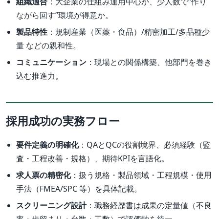
組織適合
：大企業の仕組み運用中心か、少人数で“作り
ながら回す”環境が得意か。
製品特性
：規制産業（医薬・食品）/精密加工/多品種少
量 などの親和性。
コミュニケーション
：現場との関係構築、他部門を巻き
込む推進力。
採用成功の実務フロー
要件定義の明確化
：QAとQCの役割境界、必須経験（監
査・工程改善・規格）、期待KPIを言語化。
求人票の精密化
：扱う規格・製品領域・工程規模・使用
手法（FMEA/SPC 等）を具体記載。
スクリーニング設計
：職務経歴書は成果の定量値（不良
率・歩留まり・台数・工数）で評価軸を統一。