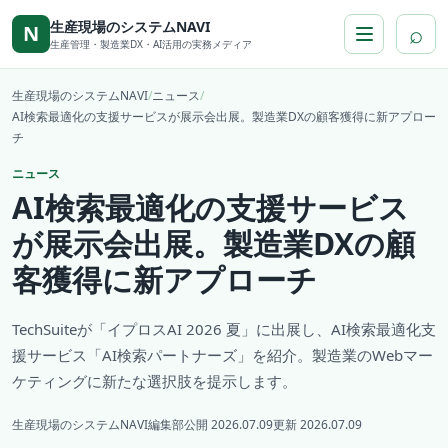
本文へ移動
生産現場のシステムNAVI
⌕
N
生産管理・製造業DX・AI活用の実務メディア
生産現場のシステムNAVI
/
ニュース
/
AI検索最適化の支援サービスが展示会出展。製造業DXの顧客獲得に新アプロー
チ
ニュース
AI検索最適化の支援サービス
が展示会出展。製造業DXの顧
客獲得に新アプローチ
TechSuiteが「イプロスAI 2026 夏」に出展し、AI検索最適化支
援サービス「AI検索パートナーズ」を紹介。製造業のWebマー
ケティングに新たな選択肢を提示します。
生産現場のシステムNAVI編集部
公開 2026.07.09
更新 2026.07.09