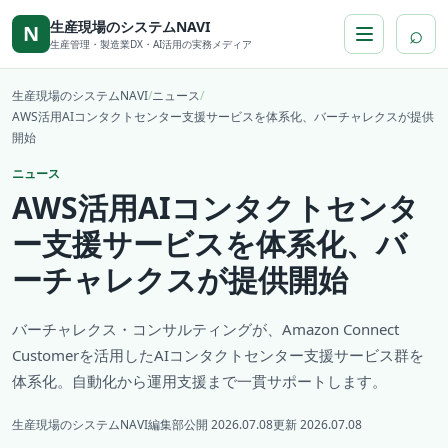
本文へ移動
生産現場のシステムNAVI
⌕
N
生産管理・製造業DX・AI活用の実務メディア
生産現場のシステムNAVI
/
ニュース
/
AWS活用AIコンタクトセンター支援サービスを体系化、バーチャレクスが提供
開始
ニュース
AWS活用AIコンタクトセンタ
ー支援サービスを体系化、バ
ーチャレクスが提供開始
バーチャレクス・コンサルティングが、Amazon Connect
Customerを活用したAIコンタクトセンター支援サービス群を
体系化。自動化から運用支援まで一貫サポートします。
生産現場のシステムNAVI編集部
公開 2026.07.08
更新 2026.07.08