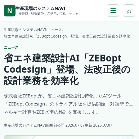
本文へ移動
生産現場のシステムNAVI
⌕
N
生産管理・製造業DX・AI活用の実務メディア
生産現場のシステムNAVI
/
ニュース
/
省エネ建築設計AI「ZEBopt Codesign」登場、法改正後の設計業務を効率化
ニュース
省エネ建築設計AI「ZEBopt
Codesign」登場、法改正後の
設計業務を効率化
株式会社ZEBoptが、省エネ建築設計に特化したAIツール
「ZEBopt Codesign」のトライアル版を提供開始。対話型でエ
ネルギー計算やZEB水準の検討を支援します。
生産現場のシステムNAVI編集部
公開 2026.07.07
更新 2026.07.07