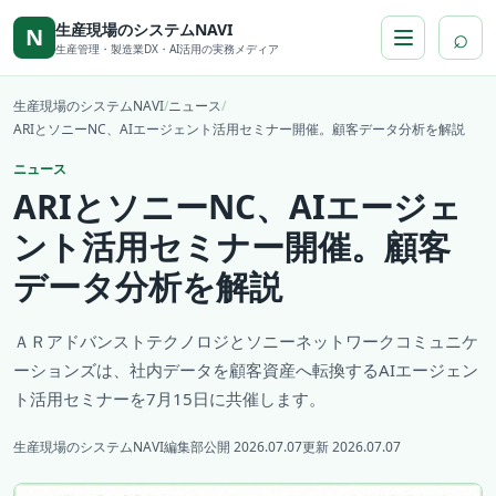
本文へ移動
生産現場のシステムNAVI
⌕
N
生産管理・製造業DX・AI活用の実務メディア
生産現場のシステムNAVI
/
ニュース
/
ARIとソニーNC、AIエージェント活用セミナー開催。顧客データ分析を解説
ニュース
ARIとソニーNC、AIエージェ
ント活用セミナー開催。顧客
データ分析を解説
ＡＲアドバンストテクノロジとソニーネットワークコミュニケ
ーションズは、社内データを顧客資産へ転換するAIエージェン
ト活用セミナーを7月15日に共催します。
生産現場のシステムNAVI編集部
公開 2026.07.07
更新 2026.07.07