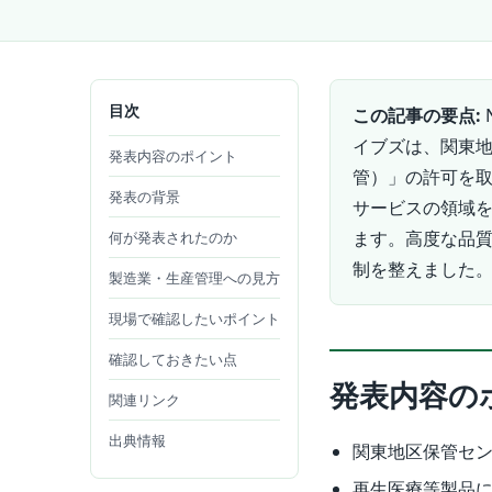
目次
この記事の要点:
イブズは、関東
発表内容のポイント
管）」の許可を
発表の背景
サービスの領域
ます。高度な品
何が発表されたのか
制を整えました
製造業・生産管理への見方
現場で確認したいポイント
確認しておきたい点
発表内容の
関連リンク
出典情報
関東地区保管セ
再生医療等製品