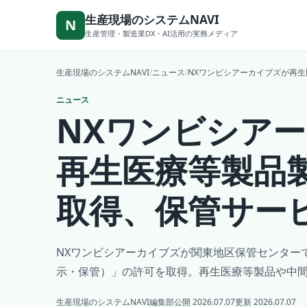
本文へ移動
生産現場のシステムNAVI
N
生産管理・製造業DX・AI活用の実務メディア
生産現場のシステムNAVI
/
ニュース
/
NXワンビシアーカイブズが再
ニュース
NXワンビシア
再生医療等製品
取得、保管サー
NXワンビシアーカイブズが関東地区保管センター
示・保管）」の許可を取得。再生医療等製品や中
生産現場のシステムNAVI編集部
公開 2026.07.07
更新 2026.07.07