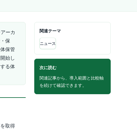
関連テーマ
シアーカ
示・保
ニュース
検体保管
を開始し
援する体
次に読む
関連記事から、導入範囲と比較軸
を続けて確認できます。
可を取得