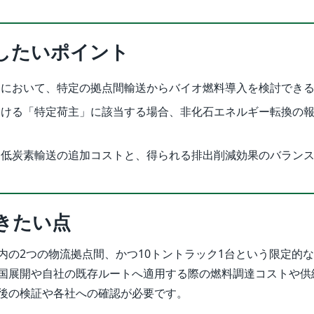
したいポイント
トにおいて、特定の拠点間輸送からバイオ燃料導入を検討でき
おける「特定荷主」に該当する場合、非化石エネルギー転換の
る低炭素輸送の追加コストと、得られる排出削減効果のバラン
きたい点
内の2つの物流拠点間、かつ10トントラック1台という限定的
国展開や自社の既存ルートへ適用する際の燃料調達コストや供
後の検証や各社への確認が必要です。