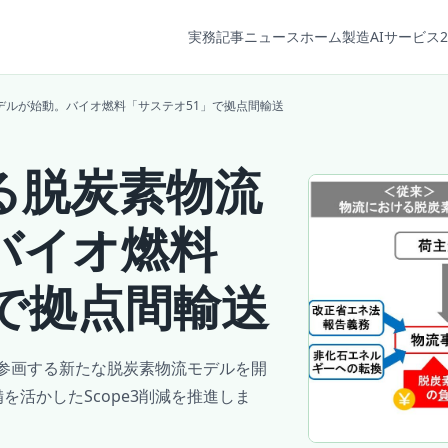
実務記事
ニュース
ホーム
製造AIサービス2
デルが始動。バイオ燃料「サステオ51」で拠点間輸送
る脱炭素物流
バイオ燃料
で拠点間輸送
参画する新たな脱炭素物流モデルを開
を活かしたScope3削減を推進しま