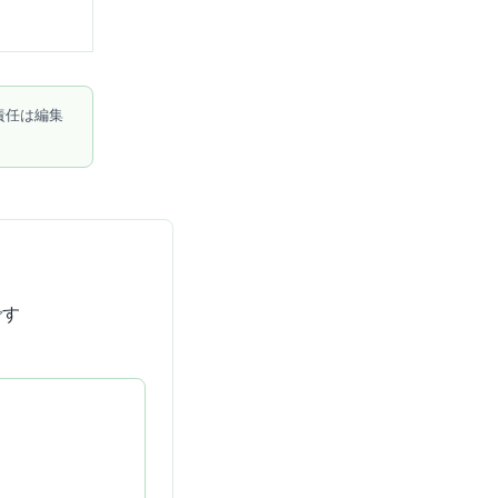
責任は編集
です