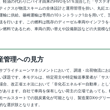
、軽油の代わりにバイオ由来のHVOを51％混合した「サステオ
ティクスが物流スキームの全体設計と運用管理を担い、丸紅エ
運輸に供給。篠崎運輸は専用の10トントラック1台を用いて、
送を行います。この燃料は既存のディーゼル車両やインフラを
ン燃料であるため、車両の買い替えや設備新設などの大規模な
産管理への見方
サプライチェーンマネジメントにおいて、調達・出荷物流における
い課題です。本モデルは、特定荷主や特定輸送事業者が「サステ
場合、改正省エネ法において「非化石エネルギー自動車」とし
があります。自社で車両を保有しない荷主の立場であっても、
モールスタートでの脱炭素化が可能となり、製造業DXやグリ
的な選択肢となります。