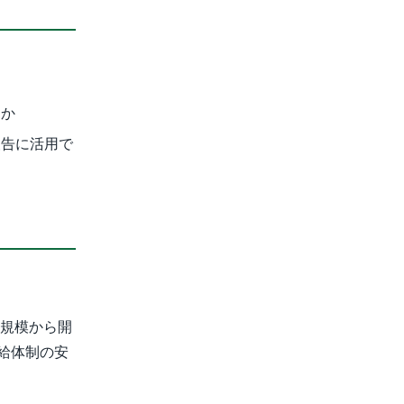
るか
報告に活用で
ス
な規模から開
給体制の安