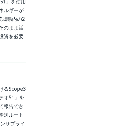
51」を使用
ネルギーが
茨城県内の2
そのまま活
投資を必要
Scope3
オ51」を
て報告でき
輸送ルート
ーンサプライ