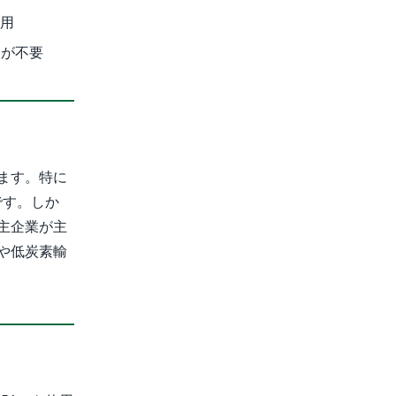
採用
資が不要
ます。特に
です。しか
主企業が主
や低炭素輸