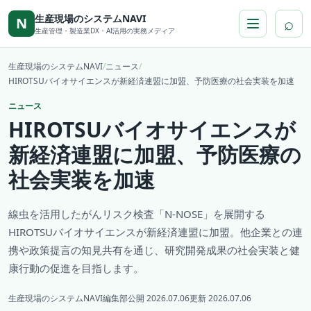
本文へ移動
生産現場のシステムNAVI
⌕
N
生産管理・製造業DX・AI活用の実務メディア
生産現場のシステムNAVI
/
ニュース
/
HIROTSUバイオサイエンスが新経済連盟に加盟、予防医療の社会実装を加速
ニュース
HIROTSUバイオサイエンスが
新経済連盟に加盟、予防医療の
社会実装を加速
線虫を活用したがんリスク検査「N-NOSE」を展開する
HIROTSUバイオサイエンスが新経済連盟に加盟。他企業との連
携や政策提言の知見共有を通じ、研究開発成果の社会実装と健
康行動の促進を目指します。
生産現場のシステムNAVI編集部
公開 2026.07.06
更新 2026.07.06