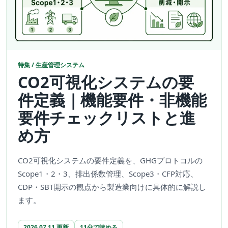
特集 / 生産管理システム
CO2可視化システムの要
件定義｜機能要件・非機能
要件チェックリストと進
め方
CO2可視化システムの要件定義を、GHGプロトコルの
Scope1・2・3、排出係数管理、Scope3・CFP対応、
CDP・SBT開示の観点から製造業向けに具体的に解説し
ます。
2026.07.11 更新
11分で読める