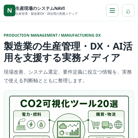
本文へ移動
生産現場のシステムNAVI
⌕
N
生産管理・製造業DX・AI活用の実務メディア
PRODUCTION MANAGEMENT / MANUFACTURING DX
製造業の生産管理・DX・AI活
用を支援する実務メディア
現場改善、システム選定、要件定義に役立つ情報を、実務
で使える判断軸とともに整理します。