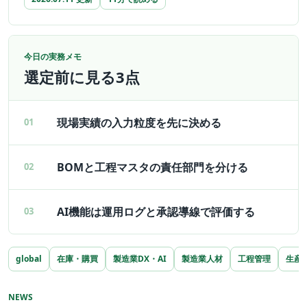
今日の実務メモ
選定前に見る3点
現場実績の入力粒度を先に決める
01
BOMと工程マスタの責任部門を分ける
02
AI機能は運用ログと承認導線で評価する
03
global
在庫・購買
製造業DX・AI
製造業人材
工程管理
生産
NEWS