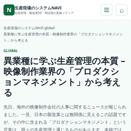
本文へ移動
生産現場のシステムNAVI
⌕
N
生産管理・製造業DX・AI活用の実務メディア
生産現場のシステムNAVI
/
global
/
異業種に学ぶ生産管理の本質 – 映像制作業界の「プロダクションマネジメン
ト」から考える
GLOBAL
異業種に学ぶ生産管理の本質 –
映像制作業界の「プロダクシ
ョンマネジメント」から考え
る
先日、海外の映像制作会社の人事に関するニュースが報じられ
ました。一見、日本の製造業とは無関係に見えるこの話題です
が、その中に含まれる「プロダクションマネジメント」という
言葉は、我々の生産管理と通じるものがあります。本稿では、