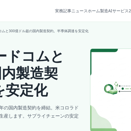
実務記事
ニュース
ホーム
製造AIサービス2
コムと300億ドル超の国内製造契約。半導体調達を安定化
ードコムと
国内製造契
を安定化
数年の国内製造契約を締結。米コロラド
を生産します。サプライチェーンの安定
。