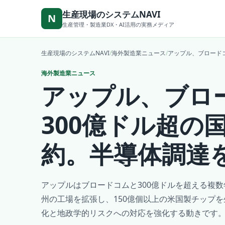
本文へ移動
生産現場のシステムNAVI
N
生産管理・製造業DX・AI活用の実務メディア
生産現場のシステムNAVI
/
海外製造業ニュース
/
アップル、ブロード
海外製造業ニュース
アップル、ブロ
300億ドル超の
約。半導体調達
アップルはブロードコムと300億ドルを超える複
州の工場を拡張し、150億個以上の米国製チップ
化と地政学的リスクへの対応を強化する動きです