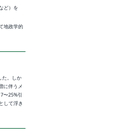
タなど）を
て地政学的
した。しか
急増に伴うメ
7〜25%引
として浮き