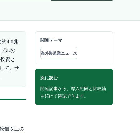
関連テーマ
4.8兆
ップルの
海外製造業ニュース
一投資と
として、サ
す。
次に読む
関連記事から、導入範囲と比較軸
を続けて確認できます。
0億個以上の