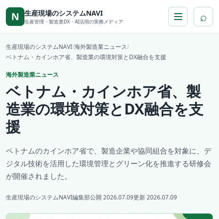
本文へ移動
生産現場のシステムNAVI
⌕
N
生産管理・製造業DX・AI活用の実務メディア
生産現場のシステムNAVI
/
海外製造業ニュース
/
ベトナム・カインホア省、製造業の環境対策とDX融合を支援
海外製造業ニュース
ベトナム・カインホア省、製
造業の環境対策とDX融合を支
援
ベトナムのカインホア省で、製造企業や協同組合を対象に、デ
ジタル技術を活用した環境管理とグリーン化を推進する研修会
が開催されました。
生産現場のシステムNAVI編集部
公開 2026.07.09
更新 2026.07.09