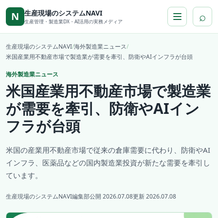
本文へ移動
生産現場のシステムNAVI
⌕
N
生産管理・製造業DX・AI活用の実務メディア
生産現場のシステムNAVI
/
海外製造業ニュース
/
米国産業用不動産市場で製造業が需要を牽引、防衛やAIインフラが台頭
海外製造業ニュース
米国産業用不動産市場で製造業
が需要を牽引、防衛やAIイン
フラが台頭
米国の産業用不動産市場で従来の倉庫需要に代わり、防衛やAI
インフラ、医薬品などの国内製造業投資が新たな需要を牽引し
ています。
生産現場のシステムNAVI編集部
公開 2026.07.08
更新 2026.07.08