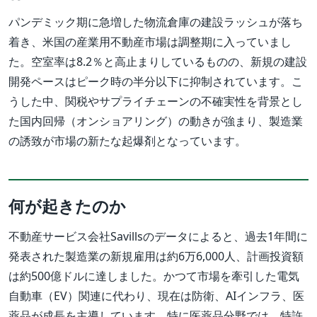
パンデミック期に急増した物流倉庫の建設ラッシュが落ち
着き、米国の産業用不動産市場は調整期に入っていまし
た。空室率は8.2％と高止まりしているものの、新規の建設
開発ペースはピーク時の半分以下に抑制されています。こ
うした中、関税やサプライチェーンの不確実性を背景とし
た国内回帰（オンショアリング）の動きが強まり、製造業
の誘致が市場の新たな起爆剤となっています。
何が起きたのか
不動産サービス会社Savillsのデータによると、過去1年間に
発表された製造業の新規雇用は約6万6,000人、計画投資額
は約500億ドルに達しました。かつて市場を牽引した電気
自動車（EV）関連に代わり、現在は防衛、AIインフラ、医
薬品が成長を主導しています。特に医薬品分野では、特許