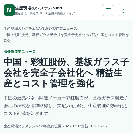
本文へ移動
生産現場のシステムNAVI
⌕
N
生産管理・製造業DX・AI活用の実務メディア
生産現場のシステムNAVI
/
海外製造業ニュース
/
中国・彩虹股份、基板ガラス子会社を完全子会社化へ 精益生産とコスト管理を
強化
海外製造業ニュース
中国・彩虹股份、基板ガラス子
会社を完全子会社化へ 精益生
産とコスト管理を強化
中国の液晶パネル関連メーカー彩虹股份が、基板ガラス製造子
会社の株式を追加取得し、支配力を強化。生産管理の効率化と
コスト削減を急ぎます。
生産現場のシステムNAVI編集部
公開 2026.07.07
更新 2026.07.07