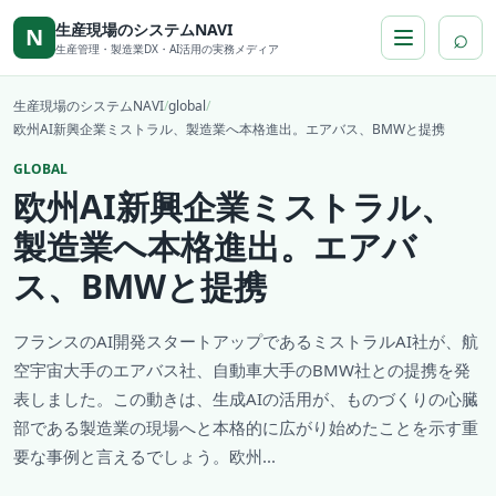
本文へ移動
生産現場のシステムNAVI
⌕
N
生産管理・製造業DX・AI活用の実務メディア
生産現場のシステムNAVI
/
global
/
欧州AI新興企業ミストラル、製造業へ本格進出。エアバス、BMWと提携
GLOBAL
欧州AI新興企業ミストラル、
製造業へ本格進出。エアバ
ス、BMWと提携
フランスのAI開発スタートアップであるミストラルAI社が、航
空宇宙大手のエアバス社、自動車大手のBMW社との提携を発
表しました。この動きは、生成AIの活用が、ものづくりの心臓
部である製造業の現場へと本格的に広がり始めたことを示す重
要な事例と言えるでしょう。欧州...