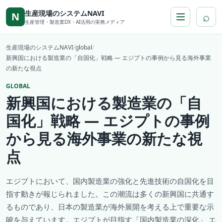
本文へ移動
生産現場のシステムNAVI
⌕
N
生産管理・製造業DX・AI活用の実務メディア
生産現場のシステムNAVI
/
global
/
新興国における製造業の「自国化」戦略 ― エジプトの事例から見る海外事業
の新たな視点
GLOBAL
新興国における製造業の「自
国化」戦略 ― エジプトの事例
から見る海外事業の新たな視
点
エジプトにおいて、国内製造業の強化と先進技術の自国化を目
指す動きが報じられました。この潮流は多くの新興国に共通す
るものであり、日本の製造業が海外展開を考える上で重要な示
唆を与えています。エジプトが目指す「国内製造業の深化」 エ