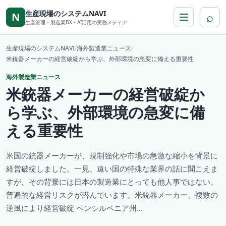
本文へ移動
生産現場のシステムNAVI
⌕
N
生産管理・製造業DX・AI活用の実務メディア
生産現場のシステムNAVI
/
海外製造業ニュース
/
米銃器メーカーの経営破綻から学ぶ、外部環境の急変に備える重要性
海外製造業ニュース
米銃器メーカーの経営破綻か
ら学ぶ、外部環境の急変に備
える重要性
米国の銃器メーカーが、規制強化や市場の急激な縮小を背景に
経営破綻しました。一見、遠い国の特殊な業界の話に聞こえま
すが、その背景には日本の製造業にとっても他人事ではない、
普遍的な経営リスクが潜んでいます。米銃器メーカー、複数の
逆風により経営破綻 ペンシルベニア州...