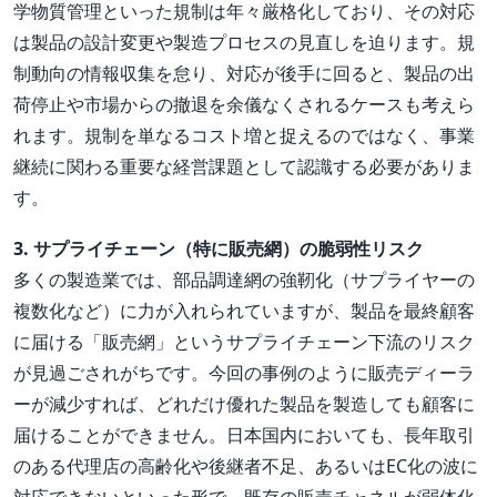
学物質管理といった規制は年々厳格化しており、その対応
は製品の設計変更や製造プロセスの見直しを迫ります。規
制動向の情報収集を怠り、対応が後手に回ると、製品の出
荷停止や市場からの撤退を余儀なくされるケースも考えら
れます。規制を単なるコスト増と捉えるのではなく、事業
継続に関わる重要な経営課題として認識する必要がありま
す。
3. サプライチェーン（特に販売網）の脆弱性リスク
多くの製造業では、部品調達網の強靭化（サプライヤーの
複数化など）に力が入れられていますが、製品を最終顧客
に届ける「販売網」というサプライチェーン下流のリスク
が見過ごされがちです。今回の事例のように販売ディーラ
ーが減少すれば、どれだけ優れた製品を製造しても顧客に
届けることができません。日本国内においても、長年取引
のある代理店の高齢化や後継者不足、あるいはEC化の波に