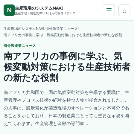
本文へ移動
生産現場のシステムNAVI
⌕
N
生産管理・製造業DX・AI活用の実務メディア
生産現場のシステムNAVI
/
海外製造業ニュース
/
南アフリカの事例に学ぶ、気候変動対策における生産技術者の新たな役割
海外製造業ニュース
南アフリカの事例に学ぶ、気
候変動対策における生産技術者
の新たな役割
南アフリカ共和国で、国の気候変動対策を主導する要職に、生
産管理やプロセス技術の経験を持つ人物が任命されました。こ
の人事は、脱炭素化が製造現場のオペレーションと不可分であ
ることを示しており、日本の製造業にとっても重要な示唆を与
えてくれます。生産管理と金融の専門家...