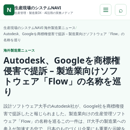
本文へ移動
生産現場のシステムNAVI
⌕
N
生産管理・製造業DX・AI活用の実務メディア
生産現場のシステムNAVI
/
海外製造業ニュース
/
Autodesk、Googleを商標権侵害で提訴 – 製造業向けソフトウェア「Flow」の
名称を巡り
海外製造業ニュース
Autodesk、Googleを商標権
侵害で提訴 – 製造業向けソフ
トウェア「Flow」の名称を巡
り
設計ソフトウェア大手のAutodesk社が、Google社を商標権侵
害で提訴したと報じられました。製造業向けの生産管理ソフト
ウェア「Flow」の名称を巡るこの一件は、IT大手の製造業への
参入が加速する中で、日本のものづくり企業にも重要な示唆を