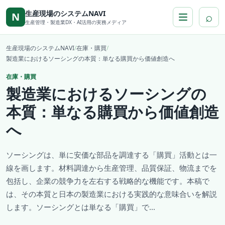
本文へ移動
生産現場のシステムNAVI
⌕
N
生産管理・製造業DX・AI活用の実務メディア
生産現場のシステムNAVI
/
在庫・購買
/
製造業におけるソーシングの本質：単なる購買から価値創造へ
在庫・購買
製造業におけるソーシングの
本質：単なる購買から価値創造
へ
ソーシングは、単に安価な部品を調達する「購買」活動とは一
線を画します。材料調達から生産管理、品質保証、物流までを
包括し、企業の競争力を左右する戦略的な機能です。本稿で
は、その本質と日本の製造業における実践的な意味合いを解説
します。ソーシングとは単なる「購買」で...