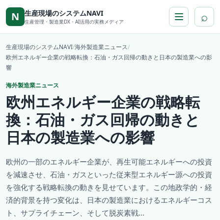
本文へ移動
生産現場のシステムNAVI
⌕
N
生産管理・製造業DX・AI活用の実務メディア
生産現場のシステムNAVI
/
海外製造業ニュース
/
欧州エネルギー企業の戦略転換：石油・ガス回帰の動きと日本の製造業への影
響
海外製造業ニュース
欧州エネルギー企業の戦略転
換：石油・ガス回帰の動きと
日本の製造業への影響
欧州の一部のエネルギー企業が、再生可能エネルギーへの投資
を減速させ、石油・ガスといった従来型エネルギー源への投資
を強化する戦略転換の動きを見せています。この地政学的・経
済的背景を持つ変化は、日本の製造業におけるエネルギーコス
ト、サプライチェーン、そして脱炭素戦...