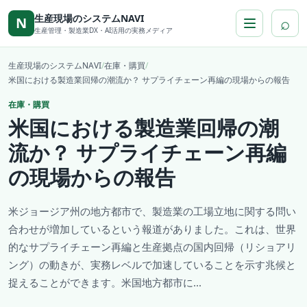
本文へ移動
生産現場のシステムNAVI
⌕
N
生産管理・製造業DX・AI活用の実務メディア
生産現場のシステムNAVI
/
在庫・購買
/
米国における製造業回帰の潮流か？ サプライチェーン再編の現場からの報告
在庫・購買
米国における製造業回帰の潮
流か？ サプライチェーン再編
の現場からの報告
米ジョージア州の地方都市で、製造業の工場立地に関する問い
合わせが増加しているという報道がありました。これは、世界
的なサプライチェーン再編と生産拠点の国内回帰（リショアリ
ング）の動きが、実務レベルで加速していることを示す兆候と
捉えることができます。米国地方都市に...