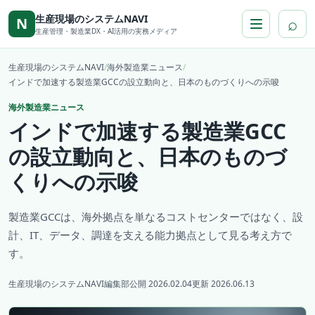
本文へ移動
生産現場のシステムNAVI
⌕
N
生産管理・製造業DX・AI活用の実務メディア
生産現場のシステムNAVI
/
海外製造業ニュース
/
インドで加速する製造業GCCの設立動向と、日本のものづくりへの示唆
海外製造業ニュース
インドで加速する製造業GCC
の設立動向と、日本のものづ
くりへの示唆
製造業GCCは、海外拠点を単なるコストセンターではなく、設
計、IT、データ、調達を支える能力拠点として見る考え方で
す。
生産現場のシステムNAVI編集部
公開 2026.02.04
更新 2026.06.13