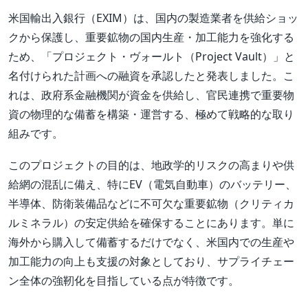
米国輸出入銀行（EXIM）は、国内の製造業者を供給ショッ
クから保護し、重要鉱物の国内生産・加工能力を強化する
ため、「プロジェクト・ヴォールト（Project Vault）」と
名付けられた計画への融資を承認したと発表しました。こ
れは、政府系金融機関が資金を供給し、官民連携で重要物
資の物理的な備蓄を構築・運営する、極めて戦略的な取り
組みです。
このプロジェクトの目的は、地政学的リスクの高まりや供
給網の混乱に備え、特にEV（電気自動車）のバッテリー、
半導体、防衛装備品などに不可欠な重要鉱物（クリティカ
ルミネラル）の安定供給を確保することにあります。単に
海外から購入して備蓄するだけでなく、米国内での生産や
加工能力の向上も支援の対象としており、サプライチェー
ン全体の強靭化を目指している点が特徴です。