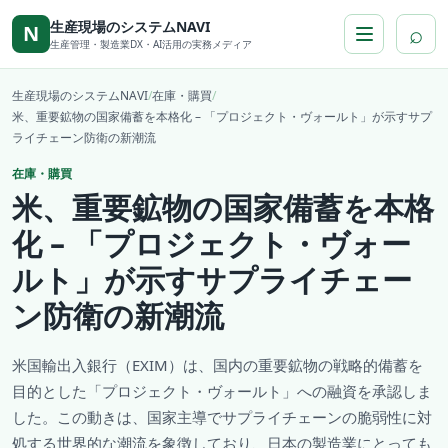
本文へ移動
生産現場のシステムNAVI
⌕
N
生産管理・製造業DX・AI活用の実務メディア
生産現場のシステムNAVI
/
在庫・購買
/
米、重要鉱物の国家備蓄を本格化 – 「プロジェクト・ヴォールト」が示すサプ
ライチェーン防衛の新潮流
在庫・購買
米、重要鉱物の国家備蓄を本格
化 – 「プロジェクト・ヴォー
ルト」が示すサプライチェー
ン防衛の新潮流
米国輸出入銀行（EXIM）は、国内の重要鉱物の戦略的備蓄を
目的とした「プロジェクト・ヴォールト」への融資を承認しま
した。この動きは、国家主導でサプライチェーンの脆弱性に対
処する世界的な潮流を象徴しており、日本の製造業にとっても