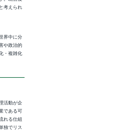
と考えられ
世界中に分
害や政治的
化・複雑化
理活動が企
業である可
流れる仕組
単独でリス