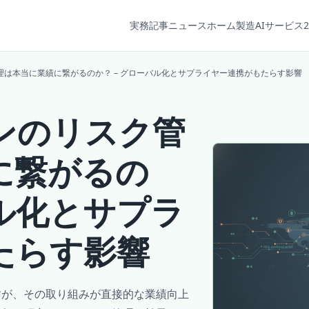
実務記事
ニュース
ホーム
製造AIサービス2
は本当に業績に繋がるのか？ – グローバル化とサプライヤー連携がもたらす影響
ンのリスク管
に繋がるの
バル化とサプラ
たらす影響
すが、その取り組みが直接的な業績向上