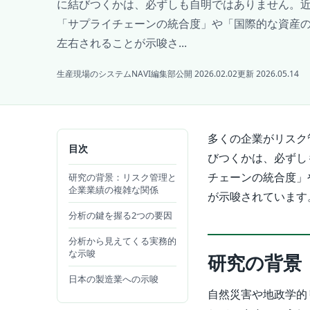
に結びつくかは、必ずしも自明ではありません。
「サプライチェーンの統合度」や「国際的な資産
左右されることが示唆さ...
生産現場のシステムNAVI編集部
公開 2026.02.02
更新 2026.05.14
多くの企業がリスク
目次
びつくかは、必ずし
チェーンの統合度」
研究の背景：リスク管理と
企業業績の複雑な関係
が示唆されています
分析の鍵を握る2つの要因
分析から見えてくる実務的
な示唆
研究の背景
日本の製造業への示唆
自然災害や地政学的