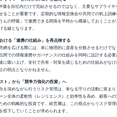
ク評価を自社内だけで完結させるのではなく、主要なサプライヤ
せることが重要です。定期的な情報交換会や共同での机上訓練
うんの呼吸」で連携できる関係を平時から構築しておくことが
げる鍵となります。
開における「連携の仕組み」を再点検する
売網を広げる際には、単に物理的に資産を分散させるだけでな
点間での情報連携やガバナンスの仕組みを同時に設計する必要
速に吸い上げ、全社で共有・対策を講じるための仕組みがなけ
上の弱点となりかねません。
「コスト」から「競争力強化の投資」へ
合を深めながら行うリスク管理は、単なる守りの活動に留まり
ーン全体の柔軟性（レジリエンス）と効率性を高め、顧客への
ための戦略的な投資です。経営層は、この視点からリスク管理
を投下していくことが求められます。