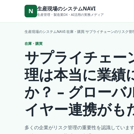
本文へ移動
生産現場のシステムNAVI
N
生産管理・製造業DX・AI活用の実務メディア
生産現場のシステムNAVI
/
在庫・購買
/
サプライチェーンのリスク管理
在庫・購買
サプライチェー
理は本当に業績
か？ – グロー
イヤー連携がも
多くの企業がリスク管理の重要性を認識していま