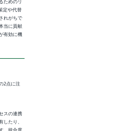
るためのリ
策定や代替
されがちで
本当に貢献
が有効に機
の2点に注
セスの連携
有したり、
す。統合度