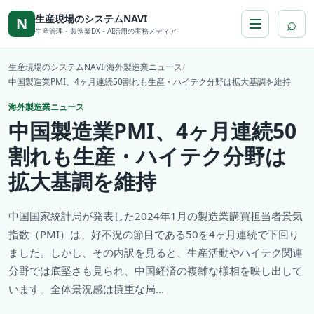
本文へ移動
生産現場のシステムNAVI
⌕
N
生産管理・製造業DX・AI活用の実務メディア
生産現場のシステムNAVI
/
海外製造業ニュース
/
中国製造業PMI、4ヶ月連続50割れも生産・ハイテク分野は拡大基調を維持
海外製造業ニュース
中国製造業PMI、4ヶ月連続50
割れも生産・ハイテク分野は
拡大基調を維持
中国国家統計局が発表した2024年1月の製造業購買担当者景気
指数（PMI）は、好不況の節目である50を4ヶ月連続で下回り
ました。しかし、その内訳を見ると、生産活動やハイテク関連
分野では底堅さも見られ、中国経済の複雑な様相を映し出して
います。全体景況感は慎重な局...