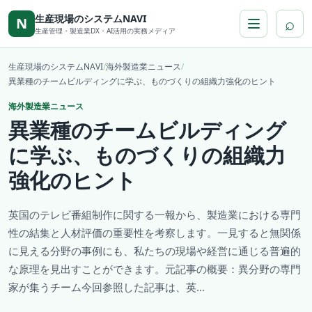
本文へ移動
生産現場のシステムNAVI
⌕
N
生産管理・製造業DX・AI活用の実務メディア
生産現場のシステムNAVI
/
海外製造業ニュース
/
異業種のチームビルディングに学ぶ、ものづくりの組織力強化のヒント
海外製造業ニュース
異業種のチームビルディング
に学ぶ、ものづくりの組織力
強化のヒント
英国のテレビ番組制作に関する一報から、製造業における専門
性の結集と人材評価の重要性を考察します。一見すると無関係
に見える分野の事例にも、私たちの現場や経営に通じる普遍的
な原理を見出すことができます。元記事の概要：異分野の専門
家が集うチーム今回参照した記事は、英...