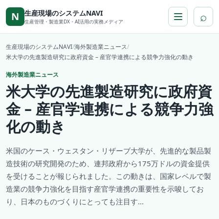
本文へ移動
生産現場のシステムNAVI
⌕
N
生産管理・製造業DX・AI活用の実務メディア
生産現場のシステムNAVI
/
海外製造業ニュース
/
米大学の先進製造研究に政府資金 – 産官学連携による競争力強化の動き
海外製造業ニュース
米大学の先進製造研究に政府資
金 – 産官学連携による競争力強
化の動き
米国のケース・ウェスタン・リザーブ大学が、先進的な製品製
造技術の研究開発のため、連邦政府から175万ドルの資金提供
を受けることが報じられました。この動きは、国家レベルで製
造業の競争力強化を目指す産官学連携の重要性を示唆してお
り、日本のものづくりにとっても注目す...