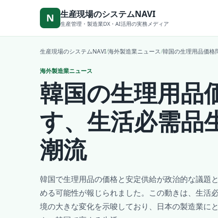
本文へ移動
生産現場のシステムNAVI
N
生産管理・製造業DX・AI活用の実務メディア
生産現場のシステムNAVI
/
海外製造業ニュース
/
韓国の生理用品価格
海外製造業ニュース
韓国の生理用品
す、生活必需品
潮流
韓国で生理用品の価格と安定供給が政治的な議題
める可能性が報じられました。この動きは、生活
境の大きな変化を示唆しており、日本の製造業に