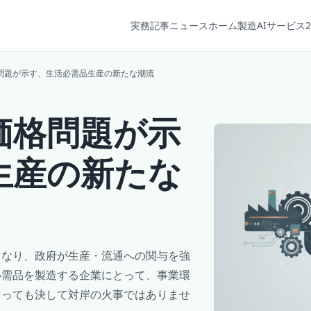
実務記事
ニュース
ホーム
製造AIサービス2
問題が示す、生活必需品生産の新たな潮流
価格問題が示
生産の新たな
となり、政府が生産・流通への関与を強
必需品を製造する企業にとって、事業環
とっても決して対岸の火事ではありませ