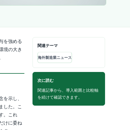
与を強める
関連テーマ
環境の大き
。
海外製造業ニュース
次に読む
関連記事から、導入範囲と比較軸
を続けて確認できます。
念を示し、
ました。こ
す。これ
だけに委ね