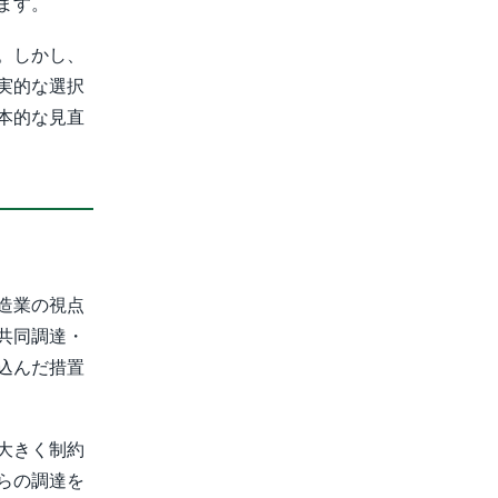
ます。
。しかし、
実的な選択
本的な見直
造業の視点
共同調達・
込んだ措置
大きく制約
らの調達を