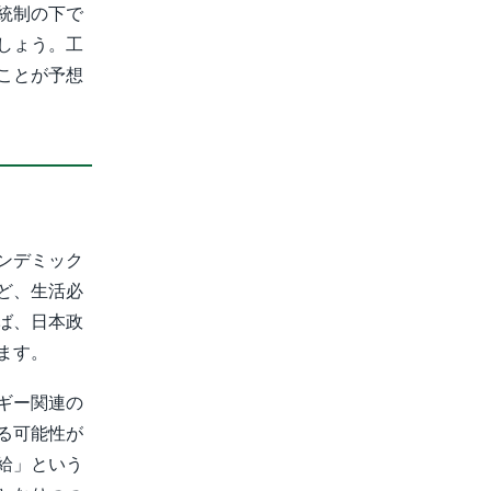
統制の下で
しょう。工
ことが予想
ンデミック
ど、生活必
ば、日本政
ます。
ギー関連の
る可能性が
給」という