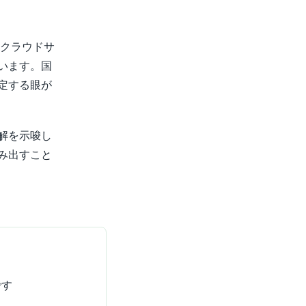
のクラウドサ
います。国
定する眼が
解を示唆し
み出すこと
です