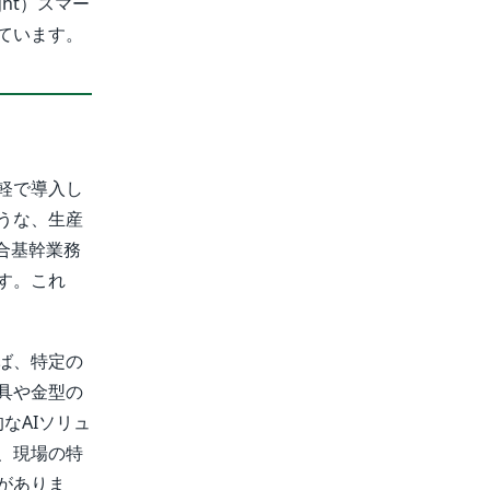
ht）スマー
ています。
軽で導入し
うな、生産
合基幹業務
す。これ
ば、特定の
具や金型の
なAIソリュ
、現場の特
がありま