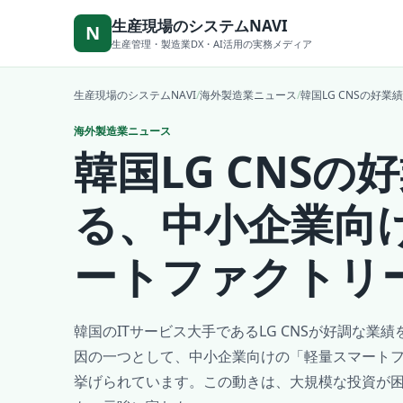
本文へ移動
生産現場のシステムNAVI
N
生産管理・製造業DX・AI活用の実務メディア
生産現場のシステムNAVI
/
海外製造業ニュース
/
韓国LG CNSの好
海外製造業ニュース
韓国LG CNSの
る、中小企業向
ートファクトリ
韓国のITサービス大手であるLG CNSが好調な業
因の一つとして、中小企業向けの「軽量スマート
挙げられています。この動きは、大規模な投資が