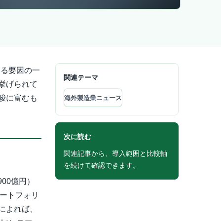
える要因の一
関連テーマ
挙げられて
唆に富むも
海外製造業ニュース
次に読む
関連記事から、導入範囲と比較軸
を続けて確認できます。
900億円）
ポートフォリ
によれば、