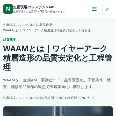
本文へ移動
生産現場のシステムNAVI
⌕
N
生産管理・製造業DX・AI活用の実務メディア
生産現場のシステムNAVI
/
品質管理
/
WAAMとは｜ワイヤーアーク積層造形の品質安定化と工程管理
品質管理
WAAMとは｜ワイヤーアーク
積層造形の品質安定化と工程管
理
WAAMを、金属AM、溶接ビード、品質安定化、工程条件、検
査、補修部品製作の観点で製造業向けに解説します。
生産現場のシステムNAVI編集部
公開 2026.01.26
更新 2026.06.13