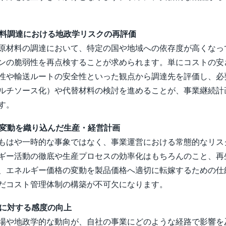
原材料調達における地政学リスクの再評価
原材料の調達において、特定の国や地域への依存度が高くなっ
ンの脆弱性を再点検することが求められます。単にコストの安
性や輸送ルートの安全性といった観点から調達先を評価し、必
ルチソース化）や代替材料の検討を進めることが、事業継続計画
す。
スト変動を織り込んだ生産・経営計画
もはや一時的な事象ではなく、事業運営における常態的なリス
ギー活動の徹底や生産プロセスの効率化はもちろんのこと、再
、エネルギー価格の変動を製品価格へ適切に転嫁するための仕
だコスト管理体制の構築が不可欠になります。
化に対する感度の向上
場や地政学的な動向が、自社の事業にどのような経路で影響を