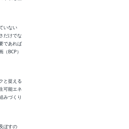
ていない
さだけでな
要であれば
（BCP）
クと捉える
生可能エネ
組みづくり
及ぼすの