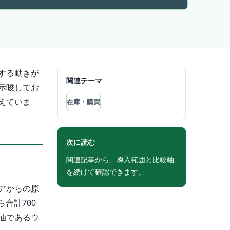
する動きが
関連テーマ
示唆してお
えていま
在庫・購買
次に読む
関連記事から、導入範囲と比較軸
を続けて確認できます。
アからの原
合計700
油であるウ