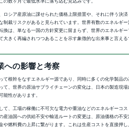
この数ヶ月で最低水準に落ち込む見込みです。
、ロシア産原油に課せられた価格上限措置や、それに伴う決済
な制裁リスクがあると見られています。世界有数のエネルギー
転換は、単なる一国の方針変更に留まらず、世界のエネルギー
て大きく再編されつつあることを示す象徴的な出来事と言える
業への影響と考察
って根幹をなすエネルギー源であり、同時に多くの化学製品の
って、世界の原油サプライチェーンの変化は、日本の製造現場
可能性があります。
して、工場の稼働に不可欠な電力や重油などのエネルギーコス
の産油国への供給不安や輸送ルートの変更は、原油価格の不安
金や燃料費の上昇に繋がります。これは生産コストを直接押し