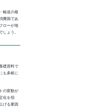
・輸送の複
消費国であ
フローが地
でしょう。
基礎原料で
にも多岐に
トの変動が
定化を招
上げる要因