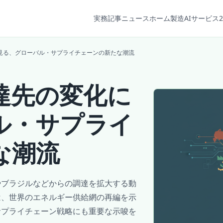
実務記事
ニュース
ホーム
製造AIサービス2
見る、グローバル・サプライチェーンの新たな潮流
達先の変化に
ル・サプライ
な潮流
やブラジルなどからの調達を拡大する動
は、世界のエネルギー供給網の再編を示
サプライチェーン戦略にも重要な示唆を