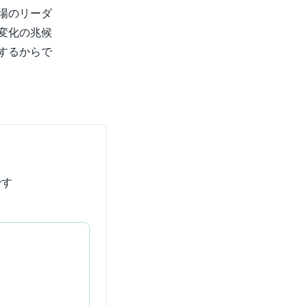
場のリーダ
変化の兆候
するからで
です