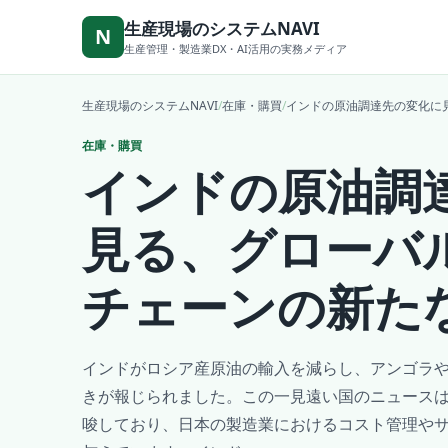
本文へ移動
生産現場のシステムNAVI
N
生産管理・製造業DX・AI活用の実務メディア
生産現場のシステムNAVI
/
在庫・購買
/
インドの原油調達先の変化に
在庫・購買
インドの原油調
見る、グローバ
チェーンの新た
インドがロシア産原油の輸入を減らし、アンゴラ
きが報じられました。この一見遠い国のニュース
唆しており、日本の製造業におけるコスト管理や