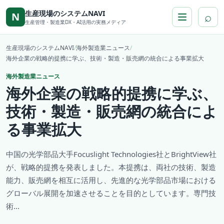
本文へ移動
生産現場のシステムNAVI
⌕
N
生産管理・製造業DX・AI活用の実務メディア
生産現場のシステムNAVI
/
海外製造業ニュース
/
海外企業の戦略的提携に学ぶ、技術・製造・販売網の統合による事業拡大
海外製造業ニュース
海外企業の戦略的提携に学ぶ、
技術・製造・販売網の統合によ
る事業拡大
中国の光学部品大手Focuslight Technologies社とBrightView社
が、戦略的提携を発表しました。本提携は、両社の技術、製造
能力、販売網を相互に活用し、先進的な光学部品市場における
グローバル展開を加速させることを目的としています。専門技
術...