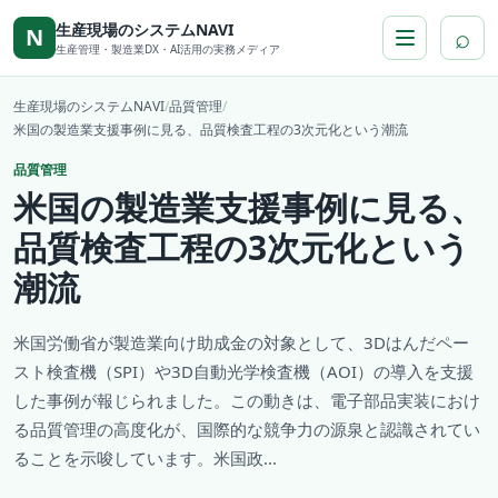
本文へ移動
生産現場のシステムNAVI
⌕
N
生産管理・製造業DX・AI活用の実務メディア
生産現場のシステムNAVI
/
品質管理
/
米国の製造業支援事例に見る、品質検査工程の3次元化という潮流
品質管理
米国の製造業支援事例に見る、
品質検査工程の3次元化という
潮流
米国労働省が製造業向け助成金の対象として、3Dはんだペー
スト検査機（SPI）や3D自動光学検査機（AOI）の導入を支援
した事例が報じられました。この動きは、電子部品実装におけ
る品質管理の高度化が、国際的な競争力の源泉と認識されてい
ることを示唆しています。米国政...