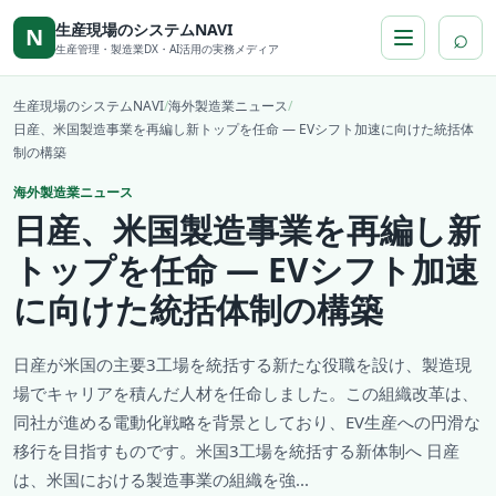
本文へ移動
生産現場のシステムNAVI
⌕
N
生産管理・製造業DX・AI活用の実務メディア
生産現場のシステムNAVI
/
海外製造業ニュース
/
日産、米国製造事業を再編し新トップを任命 — EVシフト加速に向けた統括体
制の構築
海外製造業ニュース
日産、米国製造事業を再編し新
トップを任命 — EVシフト加速
に向けた統括体制の構築
日産が米国の主要3工場を統括する新たな役職を設け、製造現
場でキャリアを積んだ人材を任命しました。この組織改革は、
同社が進める電動化戦略を背景としており、EV生産への円滑な
移行を目指すものです。米国3工場を統括する新体制へ 日産
は、米国における製造事業の組織を強...