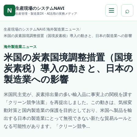
本文へ移動
生産現場のシステムNAVI
⌕
N
生産管理・製造業DX・AI活用の実務メディア
生産現場のシステムNAVI
/
海外製造業ニュース
/
米国の炭素国境調整措置（国境炭素税）導入の動きと、日本の製造業への影響
海外製造業ニュース
米国の炭素国境調整措置（国境
炭素税）導入の動きと、日本の
製造業への影響
米国民主党が、炭素排出量の多い輸入品に事実上の関税を課す
「クリーン競争法案」を再提出しました。この動きは、気候変
動対策と国内製造業の保護を目的としており、米国へ製品を輸
出する日本の製造業にとって無視できない新たな貿易ルールと
なる可能性があります。「クリーン競争...