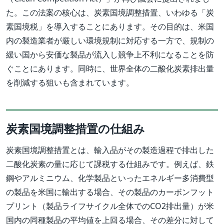
た。この法案の核心は、炭素国境調整措置、いわゆる「炭
素国境税」を導入することにあります。その目的は、米国
内の製造業者が厳しい環境規制に対応する一方で、規制の
緩い国から安価な製品が流入し競争上不利になることを防
ぐことにあります。同時に、世界全体の二酸化炭素排出量
を削減する狙いも含まれています。
炭素国境調整措置の仕組み
炭素国境調整措置とは、輸入品がその製造過程で排出した
二酸化炭素の量に応じて課税する仕組みです。例えば、鉄
鋼やアルミニウム、化学製品といったエネルギー多消費型
の製品を米国に輸出する場合、その製品のカーボンフット
プリント（製品ライフサイクル全体でのCO2排出量）が米
国内の同種製品の平均値を上回る場合、その差分に対して