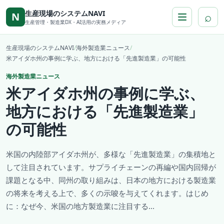
本文へ移動
生産現場のシステムNAVI
⌕
N
生産管理・製造業DX・AI活用の実務メディア
生産現場のシステムNAVI
/
海外製造業ニュース
/
米アイダホ州の事例に学ぶ、地方における「先進製造業」の可能性
海外製造業ニュース
米アイダホ州の事例に学ぶ、
地方における「先進製造業」
の可能性
米国の内陸部アイダホ州が、多様な「先進製造業」の集積地と
して注目されています。サプライチェーンの再編や国内回帰が
課題となる中、同州の取り組みは、日本の地方における製造業
の将来を考える上で、多くの示唆を与えてくれます。はじめ
に：なぜ今、米国の地方製造業に注目する...