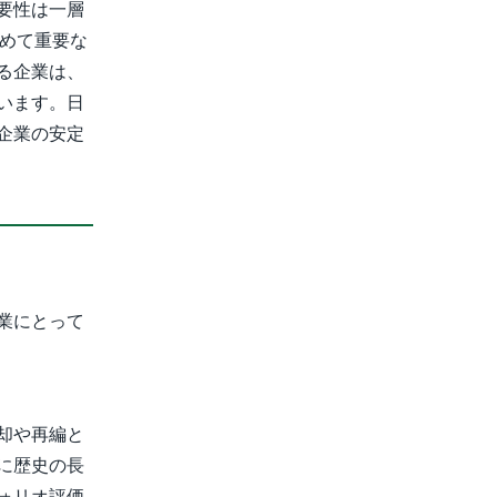
要性は一層
極めて重要な
る企業は、
います。日
企業の安定
業にとって
却や再編と
に歴史の長
ォリオ評価