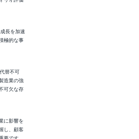
業成長を加速
積極的な事
「代替不可
製造業の強
不可欠な存
業に影響を
握し、顧客
重要です。