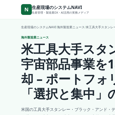
本文へ移動
生産現場のシステムNAVI
N
生産管理・製造業DX・AI活用の実務メディア
生産現場のシステムNAVI
/
海外製造業ニュース
/
米工具大手スタンレー
海外製造業ニュース
米工具大手スタ
宇宙部品事業を1
却 – ポートフ
「選択と集中」
米国の工具大手スタンレー・ブラック・アンド・