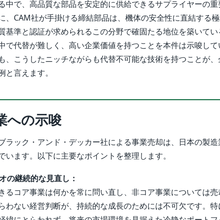
る中で、高品質な部品を安定的に供給できるサプライヤーの重
に、CAM社が手掛ける締結部品は、機体の安全性に直結する
質基準と認証が求められるこの分野で確固たる地位を築いてい
中で代替が難しく、高い企業価値を持つことを本件は示唆して
も、こうしたニッチながらも代替不可能な技術を持つことが、
例と言えます。
業への示唆
ブラック・アンド・デッカー社による事業売却は、日本の製造
でいます。以下に主要なポイントを整理します。
リオの継続的な見直し：
きるコア事業は何かを常に問い直し、非コア事業については売
らわない経営判断が、持続的な成長のためには不可欠です。特
経緯にとらわれず、将来の市場環境を見据えた冷静なポートフ