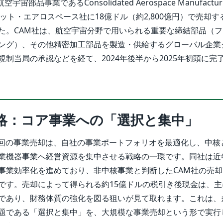
宇宙部品事業であるConsolidated Aerospace Manufactur
ット・エアロスペース社に18億ドル（約2,800億円）で売却
た。CAM社は、航空宇宙分野で用いられる重要な締結部品（
ング）、その他精密加工部品を製造・供給するグローバル企業
制当局の承認などを経て、2024年後半から2025年初頭に完
略：コア事業への「選択と集中」
今回の事業売却は、自社の事業ポートフォリオを最適化し、中核
業機器事業へ経営資源を集中させる戦略の一環です。同社は近
事業効率化を進めており、非中核事業と判断したCAM社の売
です。売却によって得られる約15億ドルの税引き後現金は、主
であり、財務体質の強化を図る狙いが見て取れます。これは、
題である「選択と集中」を、大規模な事業売却という形で実行