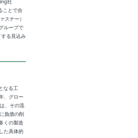
ing社
することで合
ファスナー）
グループで
了する見込み
となる工
年、グロー
却は、その流
に負債の削
多くの製造
した具体的