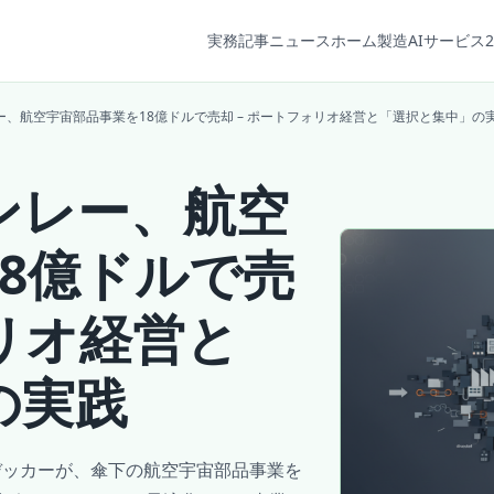
実務記事
ニュース
ホーム
製造AIサービス2
、航空宇宙部品事業を18億ドルで売却 – ポートフォリオ経営と「選択と集中」の
ンレー、航空
8億ドルで売
ォリオ経営と
の実践
デッカーが、傘下の航空宇宙部品事業を