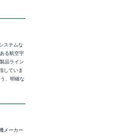
システムな
である航空宇
や製品ライン
指していま
いう、明確な
機メーカー