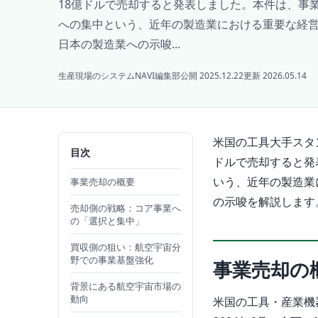
18億ドルで売却すると発表しました。本件は、事
への集中という、近年の製造業における重要な経
日本の製造業への示唆...
生産現場のシステムNAVI編集部
公開 2025.12.22
更新 2026.05.14
米国の工具大手スタ
目次
ドルで売却すると発
いう、近年の製造業
事業売却の概要
の示唆を解説します
売却側の戦略：コア事業へ
の「選択と集中」
買収側の狙い：航空宇宙分
野での事業基盤強化
事業売却の
背景にある航空宇宙市場の
動向
米国の工具・産業機