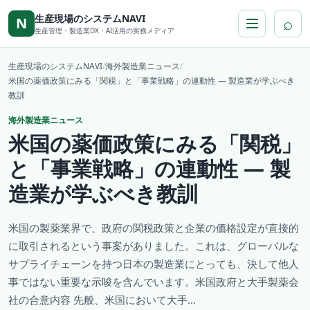
本文へ移動
生産現場のシステムNAVI
⌕
N
生産管理・製造業DX・AI活用の実務メディア
生産現場のシステムNAVI
/
海外製造業ニュース
/
米国の薬価政策にみる「関税」と「事業戦略」の連動性 ― 製造業が学ぶべき
教訓
海外製造業ニュース
米国の薬価政策にみる「関税」
と「事業戦略」の連動性 ― 製
造業が学ぶべき教訓
米国の製薬業界で、政府の関税政策と企業の価格設定が直接的
に取引されるという事案がありました。これは、グローバルな
サプライチェーンを持つ日本の製造業にとっても、決して他人
事ではない重要な示唆を含んでいます。米国政府と大手製薬会
社の合意内容 先般、米国において大手...