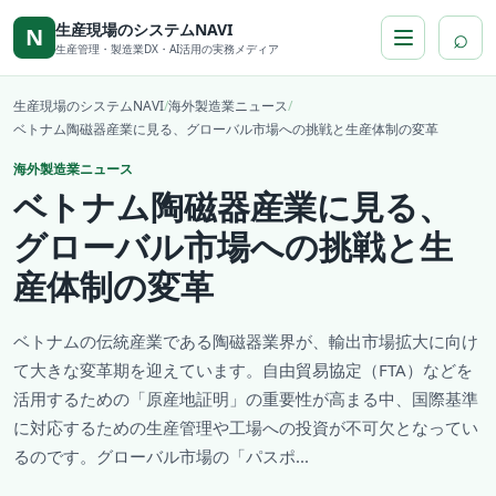
本文へ移動
生産現場のシステムNAVI
⌕
N
生産管理・製造業DX・AI活用の実務メディア
生産現場のシステムNAVI
/
海外製造業ニュース
/
ベトナム陶磁器産業に見る、グローバル市場への挑戦と生産体制の変革
海外製造業ニュース
ベトナム陶磁器産業に見る、
グローバル市場への挑戦と生
産体制の変革
ベトナムの伝統産業である陶磁器業界が、輸出市場拡大に向け
て大きな変革期を迎えています。自由貿易協定（FTA）などを
活用するための「原産地証明」の重要性が高まる中、国際基準
に対応するための生産管理や工場への投資が不可欠となってい
るのです。グローバル市場の「パスポ...