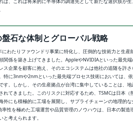
れば、これは将来的に半導体の調達先として新たな選択肢が生
。
Cの盤石な体制とグローバル戦略
長年にわたりファウンドリ事業に特化し、圧倒的な技術力と生産
関係を築き上げてきました。AppleやNVIDIAといった最先
レス企業を顧客に抱え、そのエコシステムは他社の追随を許さ
。特に3nmや2nmといった最先端プロセス技術においては、
です。しかし、その生産拠点が台湾に集中していることは、地
されてきました。このリスクに対応するため、TSMCは日本（
海外にも積極的に工場を展開し、サプライチェーンの地理的な
の効率性を極めた工場運営や品質管理のノウハウは、日本の製造
いと考えられます。