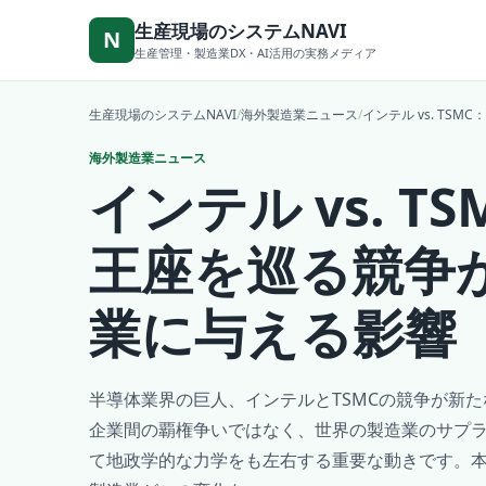
本文へ移動
生産現場のシステムNAVI
N
生産管理・製造業DX・AI活用の実務メディア
生産現場のシステムNAVI
/
海外製造業ニュース
/
インテル vs. T
海外製造業ニュース
インテル vs. T
王座を巡る競争
業に与える影響
半導体業界の巨人、インテルとTSMCの競争が新
企業間の覇権争いではなく、世界の製造業のサプ
て地政学的な力学をも左右する重要な動きです。