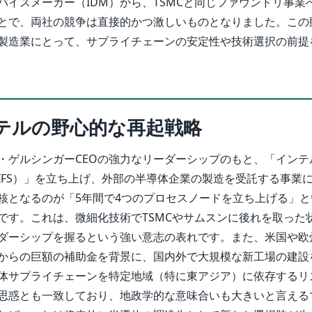
バイスメーカー（IDM）から、TSMCと同じファウンドリ事業
とで、両社の競争は直接的かつ激しいものとなりました。この
製造業にとって、サプライチェーンの安定性や技術選択の前提
テルの野心的な再起戦略
・ゲルシンガーCEOの強力なリーダーシップのもと、「インテ
IFS）」を立ち上げ、外部の半導体企業の製造を受託する事業
核となるのが「5年間で4つのプロセスノードを立ち上げる」と
です。これは、微細化技術でTSMCやサムスンに後れを取った
ダーシップを握るという強い意志の表れです。また、米国や欧州の
からの巨額の補助金を背景に、国内外で大規模な新工場の建設
体サプライチェーンを特定地域（特に東アジア）に依存するリ
思惑とも一致しており、地政学的な意味合いも大きいと言える