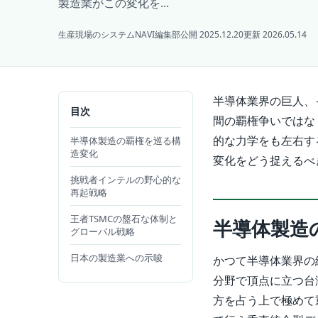
製造業がこの変化を...
生産現場のシステムNAVI編集部
公開 2025.12.20
更新 2026.05.14
半導体業界の巨人、
目次
間の覇権争いではな
的な力学をも左右す
半導体製造の覇権を巡る構
造変化
変化をどう捉えるべ
挑戦者インテルの野心的な
再起戦略
王者TSMCの盤石な体制と
半導体製造
グローバル戦略
日本の製造業への示唆
かつて半導体業界の
分野で頂点に立つ台
方を占う上で極めて