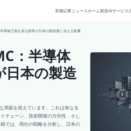
実務記事
ニュース
ホーム
製造AIサービス2
SMC：半導体王座を巡る競争が日本の製造業に与える影響
SMC：半導体
が日本の製造
たな局面を迎えています。これは単なる
ライチェーン、技術開発の方向性、そし
本稿では、両社の戦略を分析し、日本の