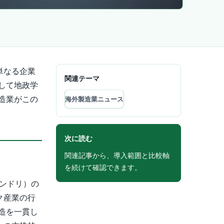
単なる企業
関連テーマ
して地政学
造業がこの
海外製造業ニュース
次に読む
関連記事から、導入範囲と比較軸
を続けて確認できます。
ウンドリ）の
ク産業の行
造を一貫し