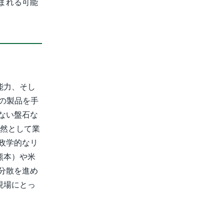
まれる可能
能力、そし
端の製品を手
ない盤石な
依然として業
政学的なリ
熊本）や米
分散を進め
現場にとっ