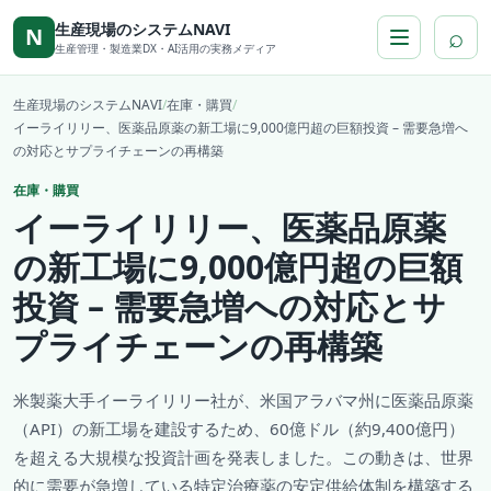
本文へ移動
生産現場のシステムNAVI
⌕
N
生産管理・製造業DX・AI活用の実務メディア
生産現場のシステムNAVI
/
在庫・購買
/
イーライリリー、医薬品原薬の新工場に9,000億円超の巨額投資 – 需要急増へ
の対応とサプライチェーンの再構築
在庫・購買
イーライリリー、医薬品原薬
の新工場に9,000億円超の巨額
投資 – 需要急増への対応とサ
プライチェーンの再構築
米製薬大手イーライリリー社が、米国アラバマ州に医薬品原薬
（API）の新工場を建設するため、60億ドル（約9,400億円）
を超える大規模な投資計画を発表しました。この動きは、世界
的に需要が急増している特定治療薬の安定供給体制を構築する