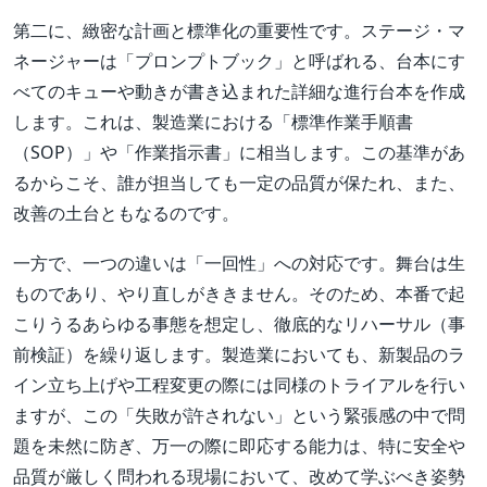
第二に、緻密な計画と標準化の重要性です。ステージ・マ
ネージャーは「プロンプトブック」と呼ばれる、台本にす
べてのキューや動きが書き込まれた詳細な進行台本を作成
します。これは、製造業における「標準作業手順書
（SOP）」や「作業指示書」に相当します。この基準があ
るからこそ、誰が担当しても一定の品質が保たれ、また、
改善の土台ともなるのです。
一方で、一つの違いは「一回性」への対応です。舞台は生
ものであり、やり直しがききません。そのため、本番で起
こりうるあらゆる事態を想定し、徹底的なリハーサル（事
前検証）を繰り返します。製造業においても、新製品のラ
イン立ち上げや工程変更の際には同様のトライアルを行い
ますが、この「失敗が許されない」という緊張感の中で問
題を未然に防ぎ、万一の際に即応する能力は、特に安全や
品質が厳しく問われる現場において、改めて学ぶべき姿勢