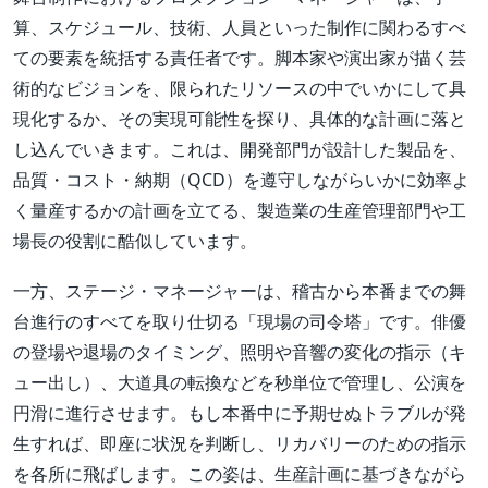
算、スケジュール、技術、人員といった制作に関わるすべ
ての要素を統括する責任者です。脚本家や演出家が描く芸
術的なビジョンを、限られたリソースの中でいかにして具
現化するか、その実現可能性を探り、具体的な計画に落と
し込んでいきます。これは、開発部門が設計した製品を、
品質・コスト・納期（QCD）を遵守しながらいかに効率よ
く量産するかの計画を立てる、製造業の生産管理部門や工
場長の役割に酷似しています。
一方、ステージ・マネージャーは、稽古から本番までの舞
台進行のすべてを取り仕切る「現場の司令塔」です。俳優
の登場や退場のタイミング、照明や音響の変化の指示（キ
ュー出し）、大道具の転換などを秒単位で管理し、公演を
円滑に進行させます。もし本番中に予期せぬトラブルが発
生すれば、即座に状況を判断し、リカバリーのための指示
を各所に飛ばします。この姿は、生産計画に基づきながら