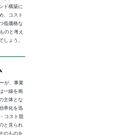
ンド構築に
め、コスト
つ低価格な
たものと考え
でしょう。
ム
カーが、事業
は一線を画
の主体とな
効率化を迅
力・コスト競
のと見られ
そのものを