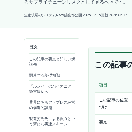
るサプライチェーンリスクとして見るべきです。
生産現場のシステムNAVI編集部
公開 2025.12.15
更新 2026.06.13
目次
この記事の要点と詳しい解
この記事
説先
関連する基礎知識
項目
「ルンバ」のパイオニア、
経営破綻へ
この記事の位置
背景にあるファブレス経営
づけ
の構造的課題
製造委託先による買収とい
要点
う新たな再建スキーム