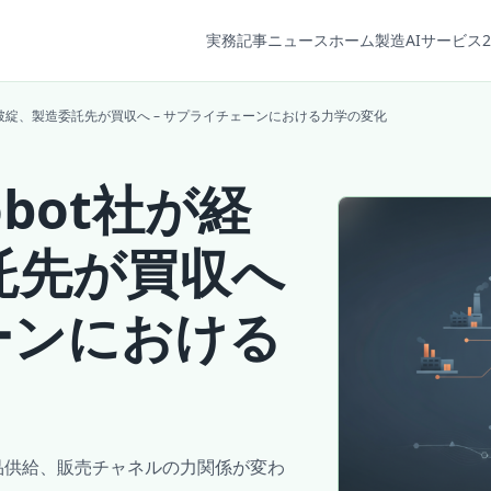
実務記事
ニュース
ホーム
製造AIサービス2
営破綻、製造委託先が買収へ – サプライチェーンにおける力学の変化
bot社が経
託先が買収へ
ーンにおける
部品供給、販売チャネルの力関係が変わ