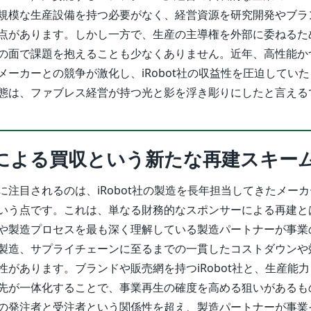
規模な生産設備を持つ必要がなく、経営資源を研究開発やブラ
点があります。しかし一方で、生産の主導権を外部に委ねるた
の面で課題を抱えることも少なくありません。近年、高性能か
メーカーとの競争が激化し、iRobot社の収益性を圧迫してい
態は、ファブレス経営が持つ光と影を浮き彫りにしたと言える
による買収という新たな再建スキー
に注目されるのは、iRobot社の製造を長年担当してきたメー
いう点です。これは、単なる財務的なスポンサーによる再建と
や製造プロセスを最も深く理解している製造パートナーが事業
製造、サプライチェーンに至るまでの一貫したコストダウンや
性があります。ブランドや販売網を持つiRobot社と、生産能
先が一体化することで、事業再生の確度を高める狙いがあるも
の発注者と受注者という関係性を超え、製造パートナーが事業