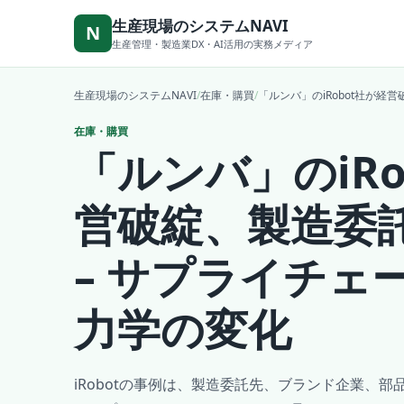
本文へ移動
生産現場のシステムNAVI
N
生産管理・製造業DX・AI活用の実務メディア
生産現場のシステムNAVI
/
在庫・購買
/
「ルンバ」のiRobot社が経
在庫・購買
「ルンバ」のiRo
営破綻、製造委
– サプライチェ
力学の変化
iRobotの事例は、製造委託先、ブランド企業、