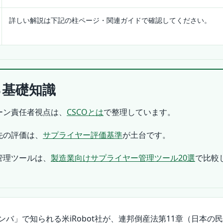
詳しい解説は下記の柱ページ・関連ガイドで確認してください。
る基礎知識
ーン責任者視点は、
CSCOとは
で整理しています。
先の評価は、
サプライヤー評価基準
が土台です。
管理ツールは、
製造業向けサプライヤー管理ツール20選
で比較
バ」で知られる米iRobot社が、連邦倒産法第11章（日本の