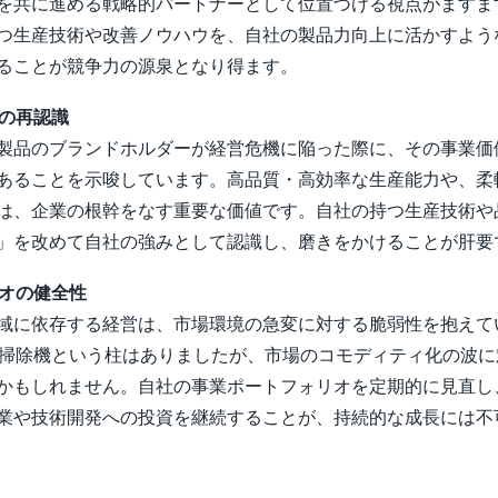
を共に進める戦略的パートナーとして位置づける視点がますま
つ生産技術や改善ノウハウを、自社の製品力向上に活かすよう
ることが競争力の源泉となり得ます。
値の再認識
製品のブランドホルダーが経営危機に陥った際に、その事業価
あることを示唆しています。高品質・高効率な生産能力や、柔
は、企業の根幹をなす重要な価値です。自社の持つ生産技術や
」を改めて自社の強みとして認識し、磨きをかけることが肝要
リオの健全性
域に依存する経営は、市場環境の急変に対する脆弱性を抱えて
ボット掃除機という柱はありましたが、市場のコモディティ化の波
かもしれません。自社の事業ポートフォリオを定期的に見直し
業や技術開発への投資を継続することが、持続的な成長には不