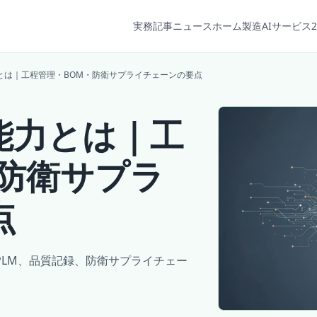
実務記事
ニュース
ホーム
製造AIサービス2
とは｜工程管理・BOM・防衛サプライチェーンの要点
能力とは｜工
・防衛サプラ
点
PLM、品質記録、防衛サプライチェー