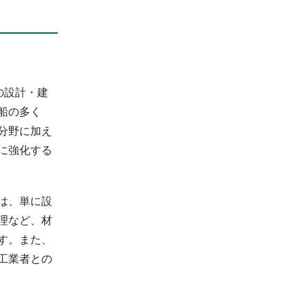
の設計・建
船の多く
分野に加え
に強化する
は、単に設
理など、材
す。また、
工業者との