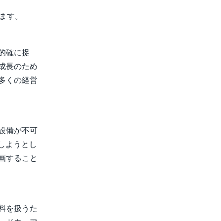
れます。
的確に捉
成長のため
多くの経営
設備が不可
用しようとし
画すること
料を扱うた