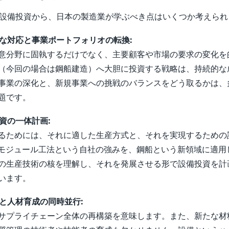
USAの設備投資から、日本の製造業が学ぶべき点はいくつか考えら
軟な対応と事業ポートフォリオの転換:
意分野に固執するだけでなく、主要顧客や市場の要求の変化を
（今回の場合は鋼船建造）へ大胆に投資する戦略は、持続的な
事業の深化と、新規事業への挑戦のバランスをどう取るかは、
題です。
投資の一体計画:
るためには、それに適した生産方式と、それを実現するための
l社がモジュール工法という自社の強みを、鋼船という新領域に適
の生産技術の核を理解し、それを発展させる形で設備投資を計
います。
ンと人材育成の同時並行:
サプライチェーン全体の再構築を意味します。また、新たな材