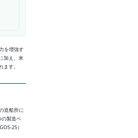
能力を増強す
に加え、米
れます。
ルの造船所に
つの製造ベ
S-25）