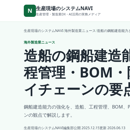
本文へ移動
生産現場のシステムNAVI
N
生産管理・製造業DX・AI活用の実務メディア
生産現場のシステムNAVI
/
海外製造業ニュース
/
造船の鋼船建造能力
海外製造業ニュース
造船の鋼船建造
程管理・BOM
イチェーンの要
鋼船建造能力の強化を、造船、工程管理、BOM、
ンの観点で解説します。
生産現場のシステムNAVI編集部
公開 2025.12.15
更新 2026.06.13