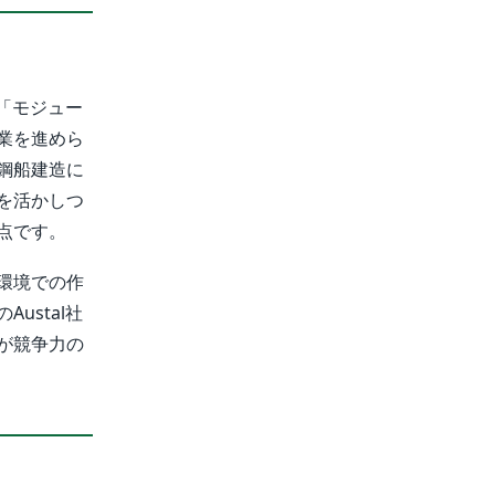
る「モジュー
業を進めら
鋼船建造に
を活かしつ
点です。
環境での作
ustal社
が競争力の