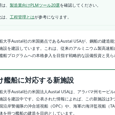
理は、
製造業向けPLMツール20選
を確認してください。
化は、
工程管理とは
が参考になります。
大手Austal社の米国拠点であるAustal USAが、鋼船の建造
施設を建設しています。これは、従来のアルミニウム製高速船
艦船プログラムへの本格参入を目指す戦略的な設備投資と見ら
け艦船に対応する新施設
大手Austal社の米国法人Austal USAは、アラバマ州モービ
施設を建設中です。公表された情報によれば、この新施設は3
沿岸警備隊の沖合巡視船（OPC）や、海軍の海洋監視船（TAGO
体を持つ艦船の建造を目的としています。